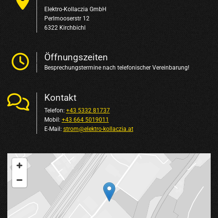

Elektro-Kollaczia GmbH
Perlmooserstr 12
6322 Kirchbichl
Öffnungszeiten

Besprechungstermine nach telefonischer Vereinbarung!
Kontakt

Telefon:
+43 5332 81737
Mobil:
+43 664 5019011
E-Mail:
strom@elektro-kollaczia.at